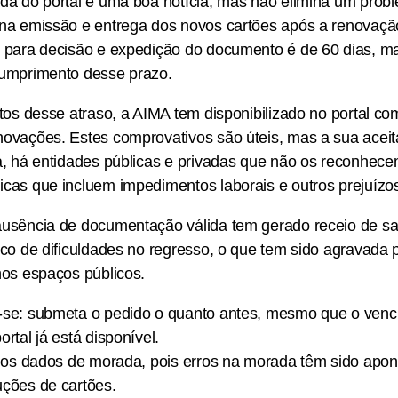
ada do portal é uma boa notícia, mas não elimina um probl
 na emissão e entrega dos novos cartões após a renovaçã
o para decisão e expedição do documento é de 60 dias, ma
cumprimento desse prazo.
itos desse atraso, a AIMA tem disponibilizado no portal c
novações. Estes comprovativos são úteis, mas a sua acei
ca, há entidades públicas e privadas que não os reconhec
cas que incluem impedimentos laborais e outros prejuízos
ausência de documentação válida tem gerado receio de saíd
sco de dificuldades no regresso, o que tem sido agravada
nos espaços públicos.
-se: submeta o pedido o quanto antes, mesmo que o ven
rtal já está disponível.
ze os dados de morada, pois erros na morada têm sido ap
uções de cartões.