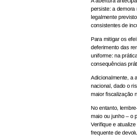
A abertura antecip
persiste: a demora
legalmente previst
consistentes de in
Para mitigar os efe
deferimento das re
uniforme: na práti
consequências práti
Adicionalmente, a 
nacional, dado o ri
maior fiscalização 
No entanto, lembre
maio ou junho – o po
Verifique e atuali
frequente de devol