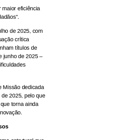
 maior eficiência
dadãos”.
ulho de 2025, com
uação crítica
nham títulos de
e junho de 2025 –
ificuldades
de Missão dedicada
o de 2025, pelo que
 que torna ainda
renovação.
asos