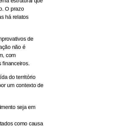
ema estrutural que
o. O prazo
s há relatos
omprovativos de
tação não é
em, com
 financeiros.
a do território
 por um contexto de
cimento seja em
ontados como causa