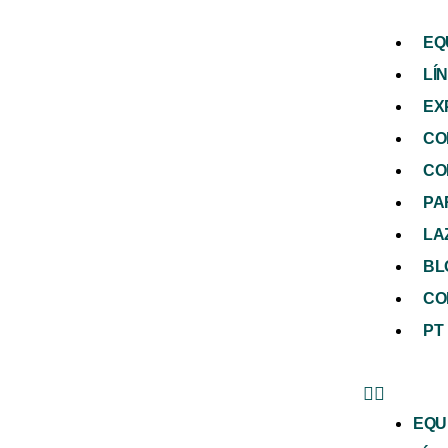
EQ
LÍ
EX
CO
CO
PA
LA
BL
CO
PT
EQU