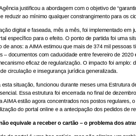
ência justificou a abordagem com o objetivo de “garantir
e reduzir ao mínimo qualquer constrangimento para os ci
ção digital e faseada, mês a mês, foi implementado em j
al específico para o efeito. O ponto de partida foi uma sit
 de anos: a AIMA estimou que mais de 374 mil pessoas ti
os – documentos com caducidade entre fevereiro de 2020 
canismo eficaz de regularização. O impacto foi amplo: d
s de circulação e insegurança jurídica generalizada.
a esta situação, funcionou durante meses uma Estrutura 
encial. Essa estrutura foi encerrada no final de dezembr
da AIMA estão agora concentrados nos postos regulares, o
ilização do portal online e a antecipação dos pedidos de 
não equivale a receber o cartão – o problema dos atr